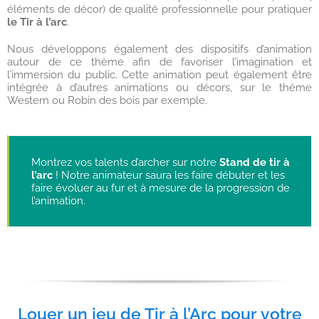
éléments de décor) de qualité professionnelle pour pratiquer
le Tir à l’arc
.
Nous développons également des dispositifs d’animation
autour de ce thème afin de favoriser l’imagination et
l’immersion du public. Cette animation peut également être
intégrée à d’autres animations ou décors, sur le thème
Western ou Robin des bois par exemple.
Montrez vos talents d’archer sur notre
Stand de tir à
l’arc
! Notre animateur saura les faire débuter et les
faire évoluer au fur et à mesure de la progression de
l’animation.
Louer un jeu de Tir à l’Arc pour votre