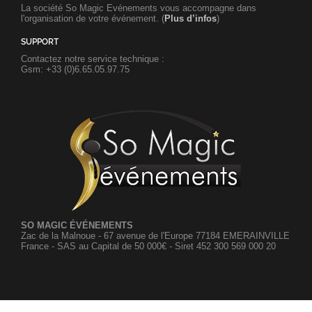
La société So Magic Evénements vous accompagne dans
l'organisation de votre événement. (
Plus d’infos
)
SUPPORT
Contactez notre service technique :
Gsm: +33 (0)6.65.05.97.75
SO MAGIC ÉVÉNEMENTS
Zac de la Malnoue - 67 avenue de l'Europe 77184 EMERAINVILLE
France - SAS au Capital de 50 000€ - Siret 452 300 569 000 20