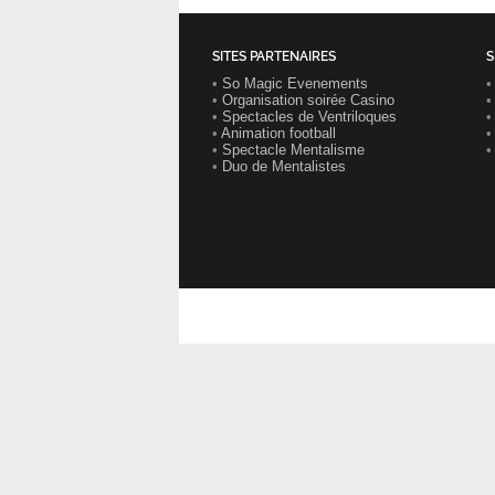
SITES PARTENAIRES
S
•
So Magic Evenements
•
Organisation soirée Casino
•
Spectacles de Ventriloques
•
Animation football
•
•
Spectacle Mentalisme
•
•
Duo de Mentalistes