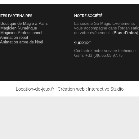
ITES PARTENAIRES
NOTRE SOCIÉTÉ
•
Boutique de Magie à Paris
La société So Magic Evénements
•
Magicien Numérique
vous accompagne dans l'organisati
•
Magicien Professionnel
de votre événement. (
Plus d’infos
)
Animation robot
Animation arbre de Noël
SUPPORT
Contactez notre service technique :
Gsm: +33 (0)6.65.05.97.75
Location-de-jeux.fr |
Création web
:
Interactive Studio