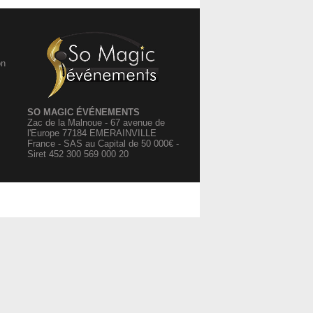
on
SO MAGIC ÉVÉNEMENTS
Zac de la Malnoue - 67 avenue de
l'Europe 77184 EMERAINVILLE
France - SAS au Capital de 50 000€ -
Siret 452 300 569 000 20